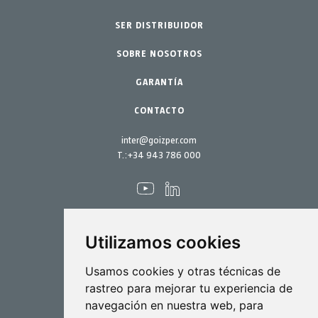
SER DISTRIBUIDOR
Jardín-Hogar
Accesorios
SOBRE NOSOTROS
Repuestos
Kits mantenimiento
GARANTÍA
CONTACTO
inter@goizper.com
T.:
+34 943 786 000
Utilizamos cookies
Pulverización
Usamos cookies y otras técnicas de
rastreo para mejorar tu experiencia de
Biotecnología
navegación en nuestra web, para