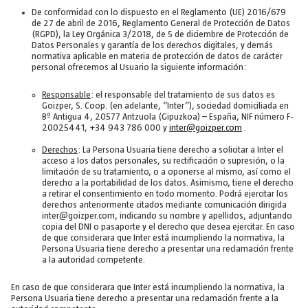
De conformidad con lo dispuesto en el Reglamento (UE) 2016/679
de 27 de abril de 2016, Reglamento General de Protección de Datos
(RGPD), la Ley Orgánica 3/2018, de 5 de diciembre de Protección de
Datos Personales y garantía de los derechos digitales, y demás
normativa aplicable en materia de protección de datos de carácter
personal ofrecemos al Usuario la siguiente información:
Responsable
: el responsable del tratamiento de sus datos es
Goizper, S. Coop. (en adelante, “Inter”), sociedad domiciliada en
Bº Antigua 4, 20577 Antzuola (Gipuzkoa) – España, NIF número F-
20025441, +34 943 786 000 y
inter@goizper.com
.
Derechos
: La Persona Usuaria tiene derecho a solicitar a Inter el
acceso a los datos personales, su rectificación o supresión, o la
limitación de su tratamiento, o a oponerse al mismo, así como el
derecho a la portabilidad de los datos. Asimismo, tiene el derecho
a retirar el consentimiento en todo momento. Podrá ejercitar los
derechos anteriormente citados mediante comunicación dirigida
inter@goizper.com, indicando su nombre y apellidos, adjuntando
copia del DNI o pasaporte y el derecho que desea ejercitar. En caso
de que considerara que Inter está incumpliendo la normativa, la
Persona Usuaria tiene derecho a presentar una reclamación frente
a la autoridad competente.
En caso de que considerara que Inter está incumpliendo la normativa, la
Persona Usuaria tiene derecho a presentar una reclamación frente a la