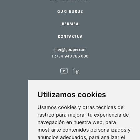
Ordezko piezak
GURI BURUZ
Mantentze lanetarako kit-ak
BERMEA
KONTAKTUA
inter@goizper.com
T.:
+34 943 786 000
Utilizamos cookies
Ihinztadura
Usamos cookies y otras técnicas de
rastreo para mejorar tu experiencia de
Bioteknologia
navegación en nuestra web, para
mostrarte contenidos personalizados y
Industriala
anuncios adecuados, para analizar el