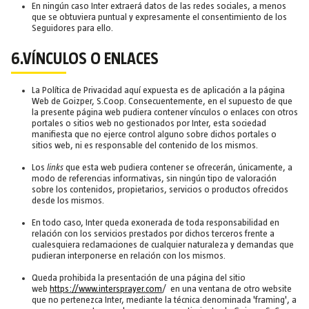
En ningún caso Inter extraerá datos de las redes sociales, a menos
que se obtuviera puntual y expresamente el consentimiento de los
Seguidores para ello.
6.VÍNCULOS O ENLACES
La Política de Privacidad aquí expuesta es de aplicación a la página
Web de Goizper, S.Coop. Consecuentemente, en el supuesto de que
la presente página web pudiera contener vínculos o enlaces con otros
portales o sitios web no gestionados por Inter, esta sociedad
manifiesta que no ejerce control alguno sobre dichos portales o
sitios web, ni es responsable del contenido de los mismos.
Los
links
que esta web pudiera contener se ofrecerán, únicamente, a
modo de referencias informativas, sin ningún tipo de valoración
sobre los contenidos, propietarios, servicios o productos ofrecidos
desde los mismos.
En todo caso, Inter queda exonerada de toda responsabilidad en
relación con los servicios prestados por dichos terceros frente a
cualesquiera reclamaciones de cualquier naturaleza y demandas que
pudieran interponerse en relación con los mismos.
Queda prohibida la presentación de una página del sitio
web
https://www.intersprayer.com
/ en una ventana de otro website
que no pertenezca Inter, mediante la técnica denominada 'framing', a