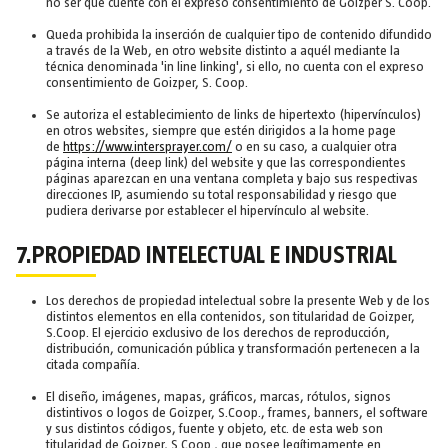
no ser que cuente con el expreso consentimiento de Goizper S. Coop.
Queda prohibida la inserción de cualquier tipo de contenido difundido
a través de la Web, en otro website distinto a aquél mediante la
técnica denominada 'in line linking', si ello, no cuenta con el expreso
consentimiento de Goizper, S. Coop.
Se autoriza el establecimiento de links de hipertexto (hipervínculos)
en otros websites, siempre que estén dirigidos a la home page
de
https://www.intersprayer.com/
o en su caso, a cualquier otra
página interna (deep link) del website y que las correspondientes
páginas aparezcan en una ventana completa y bajo sus respectivas
direcciones IP, asumiendo su total responsabilidad y riesgo que
pudiera derivarse por establecer el hipervínculo al website.
7.PROPIEDAD INTELECTUAL E INDUSTRIAL
Los derechos de propiedad intelectual sobre la presente Web y de los
distintos elementos en ella contenidos, son titularidad de Goizper,
S.Coop. El ejercicio exclusivo de los derechos de reproducción,
distribución, comunicación pública y transformación pertenecen a la
citada compañía.
El diseño, imágenes, mapas, gráficos, marcas, rótulos, signos
distintivos o logos de Goizper, S.Coop., frames, banners, el software
y sus distintos códigos, fuente y objeto, etc. de esta web son
titularidad de Goizper, S.Coop., que posee legítimamente en