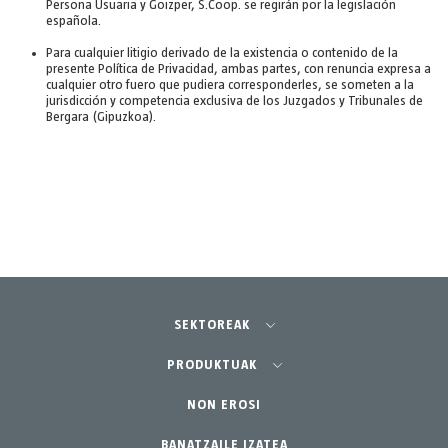
Persona Usuaria y Goizper, S.Coop. se regirán por la legislación
española.
Para cualquier litigio derivado de la existencia o contenido de la
presente Política de Privacidad, ambas partes, con renuncia expresa a
cualquier otro fuero que pudiera corresponderles, se someten a la
jurisdicción y competencia exclusiva de los Juzgados y Tribunales de
Bergara (Gipuzkoa).
SEKTOREAK
Nekazaritza-Baratzea
PRODUKTUAK
Lorezaintza profesionala
Ekipamenduak
NON EROSI
BANATZAILE IZATEA
Etxea-lorategia
Osagarriak