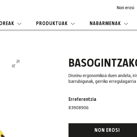
Non erosi
OREAK
PRODUKTUAK
NABARMENAK
BASOGINTZAKO
Diseinu ergonomikoa duen andela, iri
barrubigunak, gerriko erregulagarria 
Erreferentzia
83908906
NON EROSI