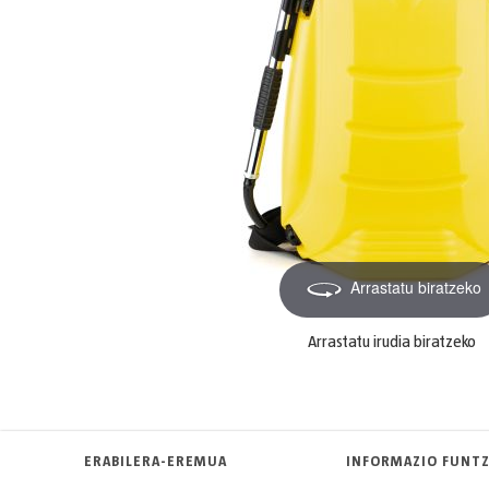
Arrastatu biratzeko
Arrastatu irudia biratzeko
ERABILERA-EREMUA
INFORMAZIO FUNT