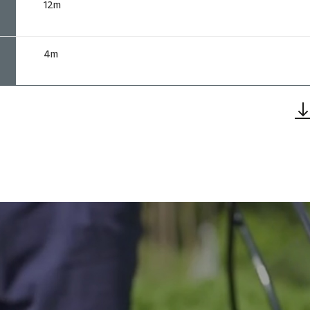
12m
4m