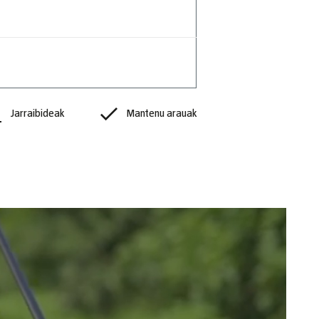
Jarraibideak
Mantenu arauak