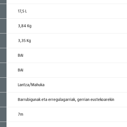
17,5 L
3,84 Kg
3,35 Kg
BAI
BAI
Lantza/Mahuka
Barrubigunak eta erregulagarriak, gerrian eustekoarekin
7m