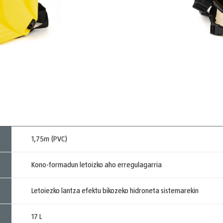
1,75m (PVC)
Kono-formadun letoizko aho erregulagarria
Letoiezko lantza efektu bikozeko hidroneta sistemarekin
17 L