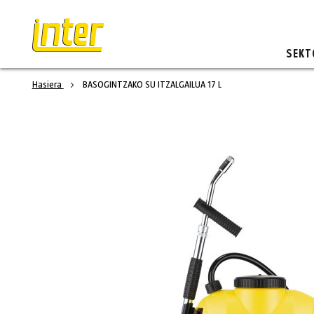
SEKT
Hasiera
BASOGINTZAKO SU ITZALGAILUA 17 L