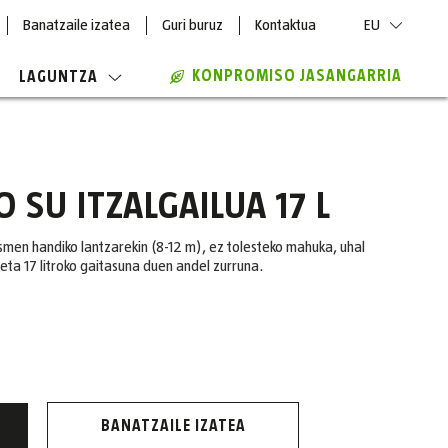
Banatzaile izatea
Guri buruz
Kontaktua
EU
KONPROMISO JASANGARRIA
LAGUNTZA
 SU ITZALGAILUA 17 L
smen handiko lantzarekin (8-12 m), ez tolesteko mahuka, uhal
eta 17 litroko gaitasuna duen andel zurruna.
BANATZAILE IZATEA