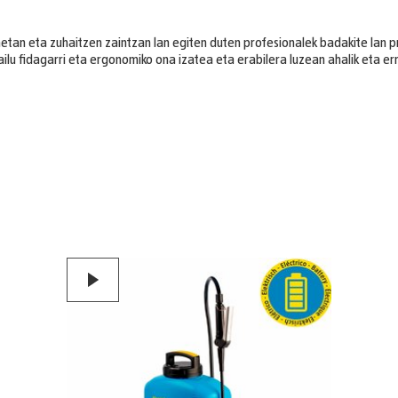
etan eta zuhaitzen zaintzan lan egiten duten profesionalek badakite lan 
gailu fidagarri eta ergonomiko ona izatea eta erabilera luzean ahalik eta