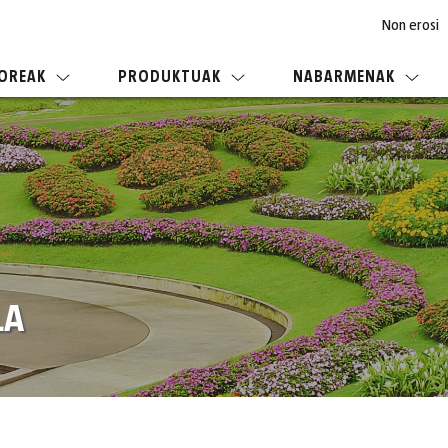
Non erosi
OREAK
PRODUKTUAK
NABARMENAK
LA