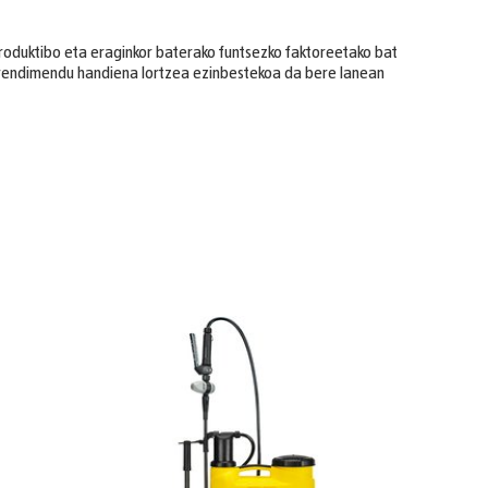
produktibo eta eraginkor baterako funtsezko faktoreetako bat
 errendimendu handiena lortzea ezinbestekoa da bere lanean