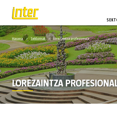
SEKT
Hasiera
Sektoreak
Lorezaintza profesionala
LOREZAINTZA PROFESIONA