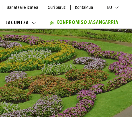
Banatzaile izatea
Guri buruz
Kontaktua
EU
KONPROMISO JASANGARRIA
LAGUNTZA