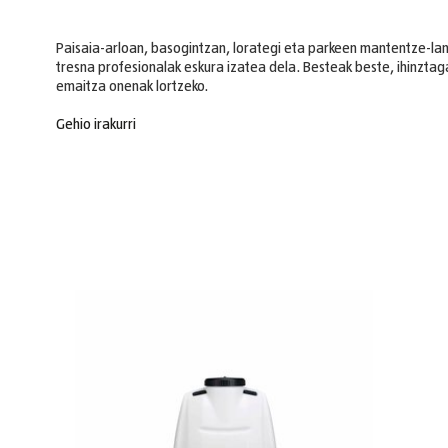
Paisaia-arloan, basogintzan, lorategi eta parkeen mantentze-lan
tresna profesionalak eskura izatea dela. Besteak beste, ihinzta
emaitza onenak lortzeko.
Gehio irakurri