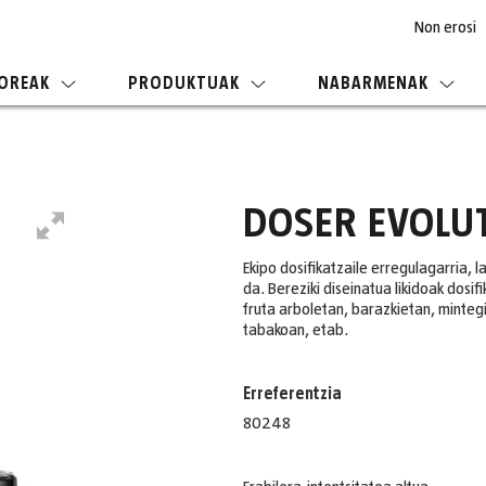
Non erosi
OREAK
PRODUKTUAK
NABARMENAK
DOSER EVOLU
Ekipo dosifikatzaile erregulagarria, l
da. Bereziki diseinatua likidoak dosi
fruta arboletan, barazkietan, minte
tabakoan, etab.
Erreferentzia
80248