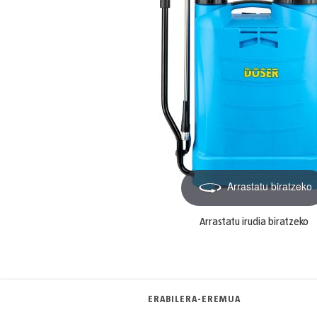
Arrastatu biratzeko
Arrastatu irudia biratzeko
ERABILERA-EREMUA