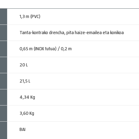
1,3 m (PVC)
Tanta-kontrako drencha, pita haize-emailea eta konikoa
0,65 m (INOX tutua) / 0,2 m
20 L
21,5 L
4,34 Kg
3,60 Kg
BAI