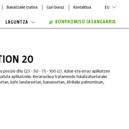
Banatzaile izatea
Guri buruz
Kontaktua
EU
KONPROMISO JASANGARRIA
LAGUNTZA
TION 20
au posizio ditu (25 - 50 - 75 - 100 cc). Azkar eta erraz aplikatzen
fikatuta aplikatzeko. Berariazkoa tratamendu fokalizatuetarako
gietan, kafe-landareetan, bananoetan, Afrikako palmondoan,