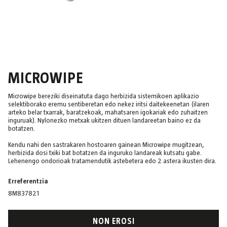
MICROWIPE
Microwipe bereziki diseinatuta dago herbizida sistemikoen aplikazio
selektiborako eremu sentiberetan edo nekez iritsi daitekeenetan (ilaren
arteko belar txarrak, baratzekoak, mahatsaren igokariak edo zuhaitzen
inguruak). Nylonezko metxak ukitzen dituen landareetan baino ez da
botatzen.
Kendu nahi den sastrakaren hostoaren gainean Microwipe mugitzean,
herbizida dosi txiki bat botatzen da inguruko landareak kutsatu gabe.
Lehenengo ondorioak tratamendutik astebetera edo 2 astera ikusten dira.
Erreferentzia
8M837821
NON EROSI