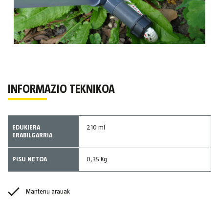
INFORMAZIO TEKNIKOA
EDUKIERA
210 ml
ERABILGARRIA
PISU NETOA
0,35 Kg
Mantenu arauak