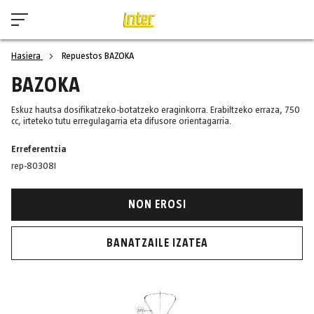
Hasiera
Repuestos BAZOKA
BAZOKA
Eskuz hautsa dosifikatzeko-botatzeko eraginkorra. Erabiltzeko erraza, 750
cc, irteteko tutu erregulagarria eta difusore orientagarria.
Erreferentzia
rep-80308I
NON EROSI
BANATZAILE IZATEA