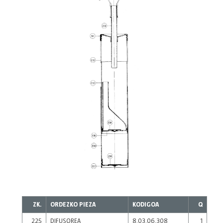
ZK.
ORDEZKO PIEZA
KODIGOA
Q
225
DIFUSOREA
8.03.06.308
1