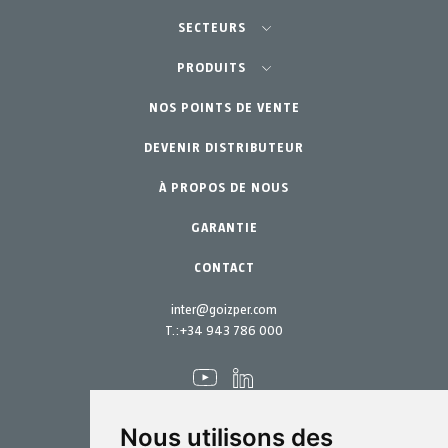
SECTEURS
Agriculture-Horticulture
PRODUITS
Jardinage Professionnel
NOS POINTS DE VENTE
Équipements
DEVENIR DISTRIBUTEUR
Jardin Particulier
Accessoires
À PROPOS DE NOUS
Pièces de rechange
Kits d´entretien
GARANTIE
CONTACT
inter@goizper.com
T.:
+34 943 786 000
Nous utilisons des