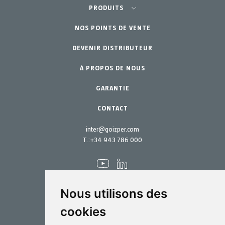
Agriculture-Horticulture
PRODUITS
Jardinage Professionnel
NOS POINTS DE VENTE
Équipements
DEVENIR DISTRIBUTEUR
Jardin Particulier
Accessoires
À PROPOS DE NOUS
Pièces de rechange
Kits d´entretien
GARANTIE
CONTACT
inter@goizper.com
T.:
+34 943 786 000
Nous utilisons des
cookies
Pulvérisation