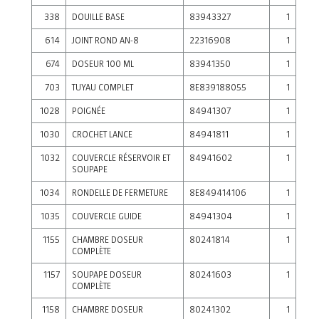
338
DOUILLE BASE
83943327
1
614
JOINT ROND AN-8
22316908
1
674
DOSEUR 100 ML
83941350
1
703
TUYAU COMPLET
8E839188055
1
1028
POIGNÉE
84941307
1
1030
CROCHET LANCE
84941811
1
1032
COUVERCLE RÉSERVOIR ET
84941602
1
SOUPAPE
1034
RONDELLE DE FERMETURE
8E849414106
1
1035
COUVERCLE GUIDE
84941304
1
1155
CHAMBRE DOSEUR
80241814
1
COMPLÈTE
1157
SOUPAPE DOSEUR
80241603
1
COMPLÈTE
1158
CHAMBRE DOSEUR
80241302
1