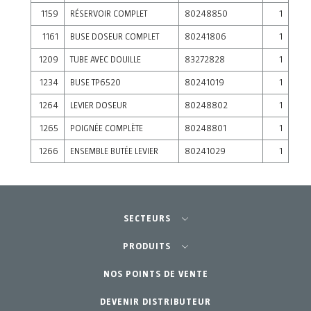
1159
RÉSERVOIR COMPLET
80248850
1
1161
BUSE DOSEUR COMPLET
80241806
1
1209
TUBE AVEC DOUILLE
83272828
1
1234
BUSE TP6520
80241019
1
1264
LEVIER DOSEUR
80248802
1
1265
POIGNÉE COMPLÈTE
80248801
1
1266
ENSEMBLE BUTÉE LEVIER
80241029
1
SECTEURS
Agriculture-Horticulture
PRODUITS
Jardinage Professionnel
NOS POINTS DE VENTE
Équipements
DEVENIR DISTRIBUTEUR
Jardin Particulier
Accessoires