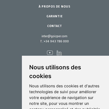
À PROPOS DE NOUS
Pièces de rechange
Kits d´entretien
GARANTIE
CONTACT
inter@goizper.com
T.:
+34 943 786 000
Nous utilisons des
cookies
Pulvérisation
Nous utilisons des cookies et d'autres
Biotechnologie
technologies de suivi pour améliorer
votre expérience de navigation sur
Industriel
notre site, pour vous montrer un
Goizper S.Coop.