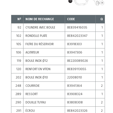
Nº
NOM DE RECHANGE
CODE
Q
92
CYLINDRE AVEC BOULE
8E839416035
1
102
RONDELLE PLATE
8E842023347
1
105
FILTRE DU RÉSERVOIR
83918303
1
106
AGITATEUR
83947306
1
119
BOULE INOX Ø12
8E220089026
1
120
RENFORT EN VITON
8E839113055
1
202
BOULE INOX Ø10
22008010
1
248
COURROIE
83941364
2
289
RESSORT
83908324
1
290
DOUILLE TUYAU
83808308
2
291
ÉCROU
8E842023326
2