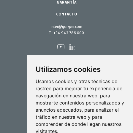
Kits mantenimiento
GARANTÍA
CONTACTO
inter@goizper.com
T.:
+34 943 786 000
Utilizamos cookies
Pulverización
Usamos cookies y otras técnicas de
rastreo para mejorar tu experiencia de
Biotecnología
navegación en nuestra web, para
mostrarte contenidos personalizados y
Industrial
anuncios adecuados, para analizar el
Goizper S.Coop.
tráfico en nuestra web y para
Antigua, 4
comprender de donde llegan nuestros
20577 Antzuola (Gipuzkoa)
visitantes.
Spain