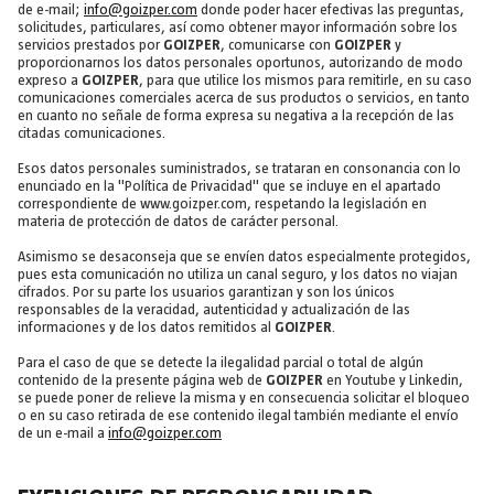
de e-mail;
info@goizper.com
donde poder hacer efectivas las preguntas,
solicitudes, particulares, así como obtener mayor información sobre los
servicios prestados por
GOIZPER
, comunicarse con
GOIZPER
y
proporcionarnos los datos personales oportunos, autorizando de modo
expreso a
GOIZPER
, para que utilice los mismos para remitirle, en su caso
comunicaciones comerciales acerca de sus productos o servicios, en tanto
en cuanto no señale de forma expresa su negativa a la recepción de las
citadas comunicaciones.
Esos datos personales suministrados, se trataran en consonancia con lo
enunciado en la "Política de Privacidad" que se incluye en el apartado
correspondiente de www.goizper.com, respetando la legislación en
materia de protección de datos de carácter personal.
Asimismo se desaconseja que se envíen datos especialmente protegidos,
pues esta comunicación no utiliza un canal seguro, y los datos no viajan
cifrados. Por su parte los usuarios garantizan y son los únicos
responsables de la veracidad, autenticidad y actualización de las
informaciones y de los datos remitidos al
GOIZPER
.
Para el caso de que se detecte la ilegalidad parcial o total de algún
contenido de la presente página web de
GOIZPER
en Youtube y Linkedin,
se puede poner de relieve la misma y en consecuencia solicitar el bloqueo
o en su caso retirada de ese contenido ilegal también mediante el envío
de un e-mail a
info@goizper.com