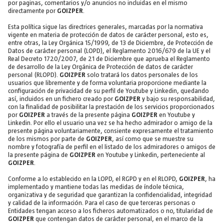
por paginas, comentarios y/o anuncios no incluidas en el mismo
directamente por
GOIZPER
.
Esta política sigue las directrices generales, marcadas por la normativa
vigente en materia de protección de datos de carácter personal, esto es,
entre otras, la Ley Orgánica 15/1999, de 13 de Diciembre, de Protección de
Datos de carácter personal (LOPD), el Reglamento 2016/679 de la UE y el
Real Decreto 1720/2007, de 21 de Diciembre que aprueba el Reglamento
de desarrollo de la Ley Orgánica de Protección de datos de carácter
personal (RLOPD).
GOIZPER
solo tratará los datos personales de los
usuarios que libremente y de forma voluntaria proporcione mediante la
configuración de privacidad de su perfil de Youtube y Linkedin, quedando
así, incluidos en un fichero creado por
GOIZPER
y bajo su responsabilidad,
con la finalidad de posibilitar la prestación de los servicios proporcionados
por
GOIZPER
a través de la presente página
GOIZPER
en Youtube y
Linkedin. Por ello el usuario una vez se ha hecho admirador o amigo de la
presente página voluntariamente, consiente expresamente el tratamiento
de los mismos por parte de
GOIZPER
, así como que se muestre su
nombre y fotografía de perfil en el listado de los admiradores o amigos de
la presente página de
GOIZPER
en Youtube y Linkedin, perteneciente al
GOIZPER
.
Conforme a lo establecido en la LOPD, el RGPD y en el RLOPD,
GOIZPER
, ha
implementado y mantiene todas las medidas de índole técnica,
organizativa y de seguridad que garantizan la confidencialidad, integridad
y calidad de la información. Para el caso de que terceras personas o
Entidades tengan acceso a los ficheros automatizados o no, titularidad de
GOIZPER
que contengan datos de carácter personal, en el marco de la