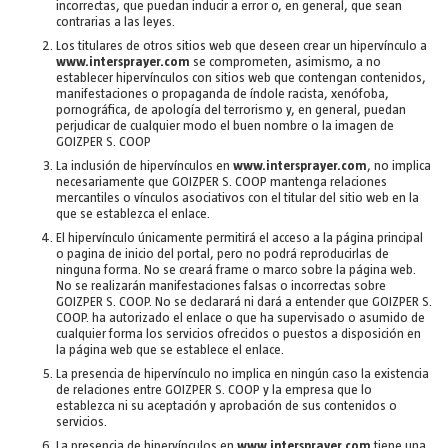
incorrectas, que puedan inducir a error o, en general, que sean
contrarias a las leyes.
Los titulares de otros sitios web que deseen crear un hipervínculo a
www.intersprayer.com
se comprometen, asimismo, a no
establecer hipervínculos con sitios web que contengan contenidos,
manifestaciones o propaganda de índole racista, xenófoba,
pornográfica, de apología del terrorismo y, en general, puedan
perjudicar de cualquier modo el buen nombre o la imagen de
GOIZPER S. COOP
La inclusión de hipervínculos en
www.intersprayer.com
, no implica
necesariamente que GOIZPER S. COOP mantenga relaciones
mercantiles o vínculos asociativos con el titular del sitio web en la
que se establezca el enlace.
El hipervínculo únicamente permitirá el acceso a la página principal
o pagina de inicio del portal, pero no podrá reproducirlas de
ninguna forma. No se creará frame o marco sobre la página web.
No se realizarán manifestaciones falsas o incorrectas sobre
GOIZPER S. COOP. No se declarará ni dará a entender que GOIZPER S.
COOP. ha autorizado el enlace o que ha supervisado o asumido de
cualquier forma los servicios ofrecidos o puestos a disposición en
la página web que se establece el enlace.
La presencia de hipervínculo no implica en ningún caso la existencia
de relaciones entre GOIZPER S. COOP y la empresa que lo
establezca ni su aceptación y aprobación de sus contenidos o
servicios.
La presencia de hipervínculos en
www.intersprayer.com
tiene una