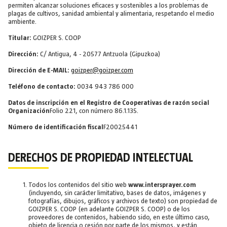
permiten alcanzar soluciones eficaces y sostenibles a los problemas de
plagas de cultivos, sanidad ambiental y alimentaria, respetando el medio
ambiente.
Titular:
GOIZPER S. COOP
Dirección:
C/ Antigua, 4 - 20577 Antzuola (Gipuzkoa)
Dirección de E-MAIL:
goizper@goizper.com
Teléfono de contacto:
0034 943 786 000
Datos de inscripción en el Registro de Cooperativas de razón social
Organización
Folio 221, con número 86.1.135.
Número de identificación fiscal
F20025441
DERECHOS DE PROPIEDAD INTELECTUAL
Todos los contenidos del sitio web
www.intersprayer.com
(incluyendo, sin carácter limitativo, bases de datos, imágenes y
fotografías, dibujos, gráficos y archivos de texto) son propiedad de
GOIZPER S. COOP (en adelante GOIZPER S. COOP) o de los
proveedores de contenidos, habiendo sido, en este último caso,
objeto de licencia o cesión por parte de los mismos, y están