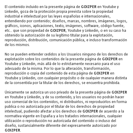
El contenido incluido en la presente página de
GOIZPER
en Youtube y
Linkedin, goza de la protección propia prevista sobre la propiedad
industrial e intelectual por las leyes españolas e internacionales,
entendiendo por contenido; diseños, marcas, nombres, imágenes, logos,
gráficos, iconos, aplicaciones, texto, imágenes, software, código fuente,
etc... que son propiedad de
GOIZPER
, Youtube y Linkedin, o en su caso ha
obtenido la autorización de su legítimo titular para la explotación,
reproducción, distribución, comunicación pública, e incluso transformación
de los mismos.
No se pueden entender cedidos a los Usuarios ninguno de los derechos de
explotación sobre los contenidos de la presente página de
GOIZPER
en
Youtube y Linkedin, más allá de lo estrictamente necesario para el uso
adecuado de la misma. Por lo que la alteración, transformación,
reproducción o copia del contenido de esta página de
GOIZPER
en
Youtube y Linkedin, con cualquier propósito o de cualquier manera distinta
de la consentida por la titular de los derechos, se encuentra prohibida.
Únicamente se autoriza un uso privado de la presente página de
GOIZPER
en Youtube y Linkedin, y de su contenido, y los usuarios no podrán hacer
uso comercial de los contenidos, ni distribuirlos, ni reproducirlos en forma
publica o no autorizada por el titular de los derechos de propiedad
intelectual, pudiendo afectar a los derechos de
GOIZPER
de acuerdo a la
normativa vigente en España y a los tratados internacionales, cualquier
utilización o reproducción no autorizada del contenido o incluso del
diseño, sustancialmente diferente del expresamente autorizado por
GOIZPER
.