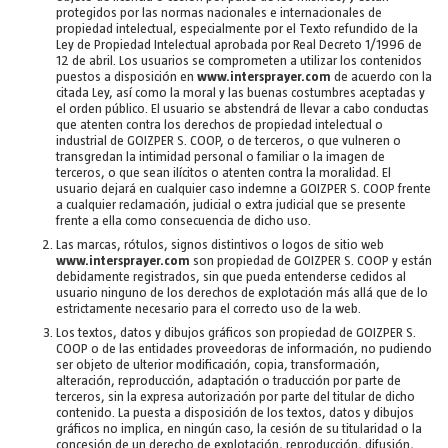
protegidos por las normas nacionales e internacionales de
propiedad intelectual, especialmente por el Texto refundido de la
Ley de Propiedad Intelectual aprobada por Real Decreto 1/1996 de
12 de abril. Los usuarios se comprometen a utilizar los contenidos
puestos a disposición en
www.intersprayer.com
de acuerdo con la
citada Ley, así como la moral y las buenas costumbres aceptadas y
el orden público. El usuario se abstendrá de llevar a cabo conductas
que atenten contra los derechos de propiedad intelectual o
industrial de GOIZPER S. COOP, o de terceros, o que vulneren o
transgredan la intimidad personal o familiar o la imagen de
terceros, o que sean ilícitos o atenten contra la moralidad. El
usuario dejará en cualquier caso indemne a GOIZPER S. COOP frente
a cualquier reclamación, judicial o extra judicial que se presente
frente a ella como consecuencia de dicho uso.
Las marcas, rótulos, signos distintivos o logos de sitio web
www.intersprayer.com
son propiedad de GOIZPER S. COOP y están
debidamente registrados, sin que pueda entenderse cedidos al
usuario ninguno de los derechos de explotación más allá que de lo
estrictamente necesario para el correcto uso de la web.
Los textos, datos y dibujos gráficos son propiedad de GOIZPER S.
COOP o de las entidades proveedoras de información, no pudiendo
ser objeto de ulterior modificación, copia, transformación,
alteración, reproducción, adaptación o traducción por parte de
terceros, sin la expresa autorización por parte del titular de dicho
contenido. La puesta a disposición de los textos, datos y dibujos
gráficos no implica, en ningún caso, la cesión de su titularidad o la
concesión de un derecho de explotación, reproducción, difusión,