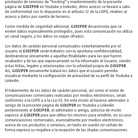
prestación de servicios de "hosting" y mantenimiento de la presente
página de
GOIZPER
en Youtube y Linkedin, dicho acceso se llevará a cabo
de conformidad con lo dispuesto en el artículo 12 de la LOPD, relativo al
acceso a datos por cuenta de terceros.
Como medida de seguridad adicional,
GOIZPER
desaconseja que se
envíen datos especialmente protegidos, pues esta comunicación no utiliza
un canal seguro, y los datos no viajan cifrados.
Los datos de carácter personal comunicados voluntariamente por el
usuario al
GOIZPER
serán tratados con la oportuna confidencialidad,
destinándose únicamente a aquellas finalidades para las que fueron
recabados y de las que expresamente se ha informado al Usuario, siendo
estas lícitas, legales y relacionadas con la actividad propia de
GOIZPER
.
Así,
GOIZPER
únicamente tratará los datos que el usuario permita
visualizar mediante la configuración de privacidad de su perfil de Youtube y
Linkedin.
El tratamiento de los datos de carácter personal, así como el envío de
comunicaciones comerciales realizadas por medios electrónicos, serán
conformes a la LOPD y a la Lssi-CE. De este modo al hacerse admirador o
amigo de la presente página de
GOIZPER
en Youtube y Linkedin
perteneciente al
GOIZPER
, el admirador o amigo, autoriza de modo
expreso al
GOIZPER
para que utilice los mismos para remitirle, en su caso
comunicaciones comerciales, esencialmente por medios electrónicos,
acerca de sus productos o servicios, en tanto en cuanto no señale de
forma expresa su negativa a la recepción de las citadas comunicaciones.