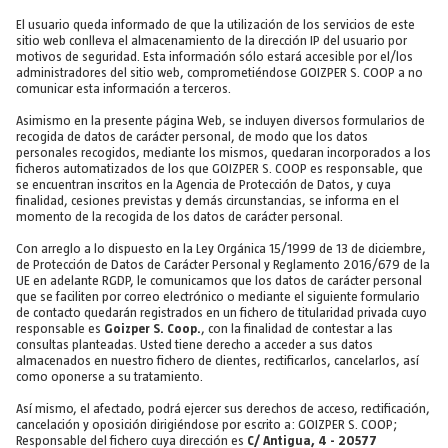
El usuario queda informado de que la utilización de los servicios de este
sitio web conlleva el almacenamiento de la dirección IP del usuario por
motivos de seguridad. Esta información sólo estará accesible por el/los
administradores del sitio web, comprometiéndose GOIZPER S. COOP a no
comunicar esta información a terceros.
Asimismo en la presente página Web, se incluyen diversos formularios de
recogida de datos de carácter personal, de modo que los datos
personales recogidos, mediante los mismos, quedaran incorporados a los
ficheros automatizados de los que GOIZPER S. COOP es responsable, que
se encuentran inscritos en la Agencia de Protección de Datos, y cuya
finalidad, cesiones previstas y demás circunstancias, se informa en el
momento de la recogida de los datos de carácter personal.
Con arreglo a lo dispuesto en la Ley Orgánica 15/1999 de 13 de diciembre,
de Protección de Datos de Carácter Personal y Reglamento 2016/679 de la
UE en adelante RGDP, le comunicamos que los datos de carácter personal
que se faciliten por correo electrónico o mediante el siguiente formulario
de contacto quedarán registrados en un fichero de titularidad privada cuyo
responsable es
Goizper S. Coop.
, con la finalidad de contestar a las
consultas planteadas. Usted tiene derecho a acceder a sus datos
almacenados en nuestro fichero de clientes, rectificarlos, cancelarlos, así
como oponerse a su tratamiento.
Así mismo, el afectado, podrá ejercer sus derechos de acceso, rectificación,
cancelación y oposición dirigiéndose por escrito a: GOIZPER S. COOP;
Responsable del fichero cuya dirección es
C/ Antigua, 4 - 20577