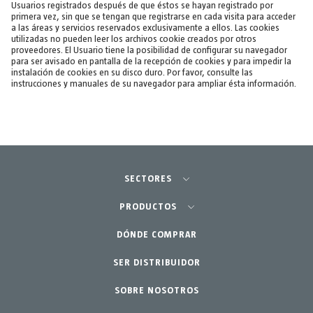
Usuarios registrados después de que éstos se hayan registrado por
primera vez, sin que se tengan que registrarse en cada visita para acceder
a las áreas y servicios reservados exclusivamente a ellos. Las cookies
utilizadas no pueden leer los archivos cookie creados por otros
proveedores. El Usuario tiene la posibilidad de configurar su navegador
para ser avisado en pantalla de la recepción de cookies y para impedir la
instalación de cookies en su disco duro. Por favor, consulte las
instrucciones y manuales de su navegador para ampliar ésta información.
SECTORES
Agricultura-Huerta
PRODUCTOS
Jardinería profesional
DÓNDE COMPRAR
Equipos
SER DISTRIBUIDOR
Jardín-Hogar
Accesorios
SOBRE NOSOTROS
Repuestos