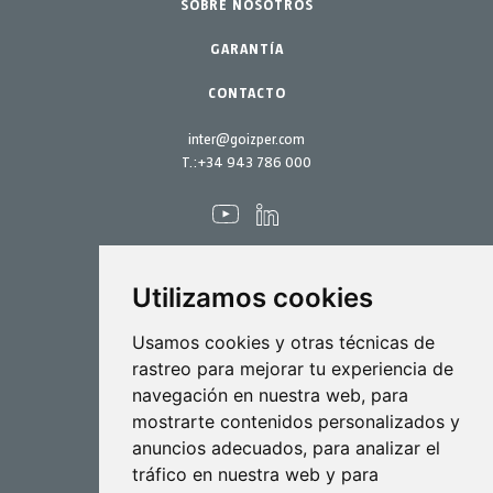
SOBRE NOSOTROS
Repuestos
Kits mantenimiento
GARANTÍA
CONTACTO
inter@goizper.com
T.:
+34 943 786 000
Utilizamos cookies
Pulverización
Usamos cookies y otras técnicas de
rastreo para mejorar tu experiencia de
Biotecnología
navegación en nuestra web, para
mostrarte contenidos personalizados y
Industrial
anuncios adecuados, para analizar el
Goizper S.Coop.
tráfico en nuestra web y para
Antigua, 4