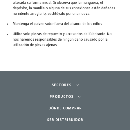
alterada su forma inicial. Si observa que la manguera, el
depósito, la manilla o alguna de sus conexiones están dañadas
no intente arreglarlo, sustitúyalo por una nueva.
Mantenga el pulverizador fuera del alcance de los niños
Utilice solo piezas de repuesto y accesorios del fabricante. No
nos haremos responsables de ningún daño causado por la
utilización de piezas ajenas.
SECTORES
Agricultura-Huerta
PRODUCTOS
Jardinería profesional
DÓNDE COMPRAR
Equipos
SER DISTRIBUIDOR
Jardín-Hogar
Accesorios