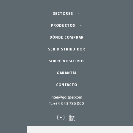
SECTORES
Agricultura-Huerta
PRODUCTOS
Jardinería profesional
DÓNDE COMPRAR
Equipos
SER DISTRIBUIDOR
Jardín-Hogar
Accesorios
SOBRE NOSOTROS
Repuestos
Kits mantenimiento
GARANTÍA
CONTACTO
inter@goizper.com
T.:
+34 943 786 000