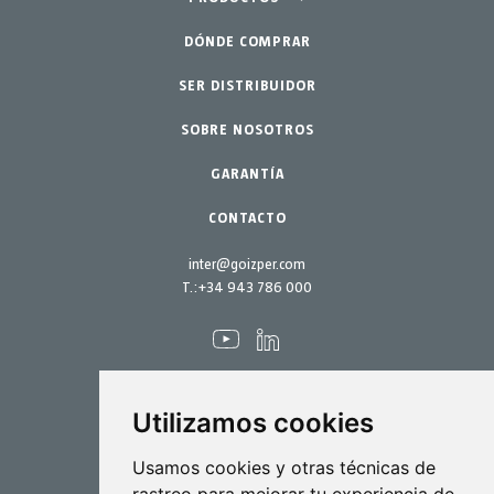
Jardinería profesional
DÓNDE COMPRAR
Equipos
SER DISTRIBUIDOR
Jardín-Hogar
Accesorios
SOBRE NOSOTROS
Repuestos
Kits mantenimiento
GARANTÍA
CONTACTO
inter@goizper.com
T.:
+34 943 786 000
Utilizamos cookies
Pulverización
Usamos cookies y otras técnicas de