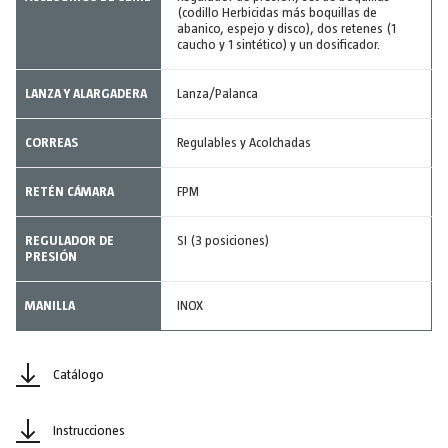
(codillo Herbicidas más boquillas de
abanico, espejo y disco), dos retenes (1
caucho y 1 sintético) y un dosificador.
LANZA Y ALARGADERA
Lanza/Palanca
CORREAS
Regulables y Acolchadas
RETÉN CÁMARA
FPM
REGULADOR DE
SI (3 posiciones)
PRESIÓN
MANILLA
INOX
Catálogo
Instrucciones