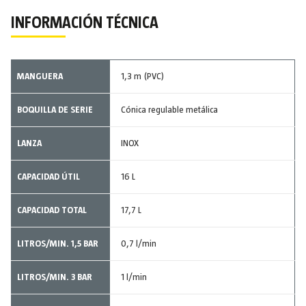
INFORMACIÓN TÉCNICA
MANGUERA
1,3 m (PVC)
BOQUILLA DE SERIE
Cónica regulable metálica
LANZA
INOX
CAPACIDAD ÚTIL
16 L
CAPACIDAD TOTAL
17,7 L
LITROS/MIN. 1,5 BAR
0,7 l/min
LITROS/MIN. 3 BAR
1 l/min