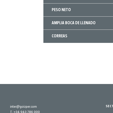
PESO NETO
AMPLIA BOCA DE LLENADO
CORREAS
SEC
inter@goizper.com
T.:
+34 943 786 000