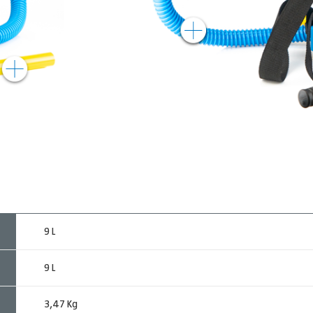
9 L
9 L
3,47 Kg