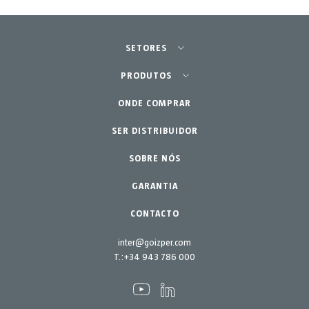
SETORES
Agricultura - Horta
PRODUTOS
Jardinagem Profissional
ONDE COMPRAR
Equipamentos
SER DISTRIBUIDOR
Lar - Jardim
Acessórios
Peças de reposição
SOBRE NÓS
Kits de manutenção
GARANTIA
CONTACTO
inter@goizper.com
T.:
+34 943 786 000