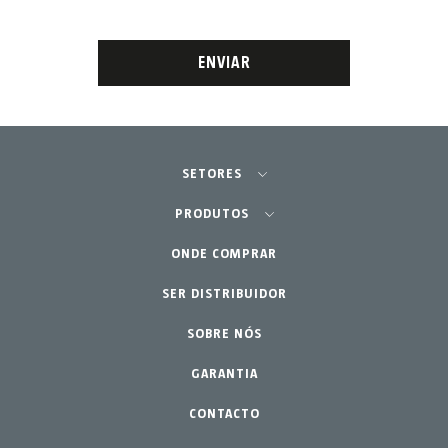
ENVIAR
SETORES
Agricultura - Horta
PRODUTOS
Jardinagem Profissional
ONDE COMPRAR
Equipamentos
SER DISTRIBUIDOR
Lar - Jardim
Acessórios
Peças de reposição
SOBRE NÓS
Kits de manutenção
GARANTIA
CONTACTO