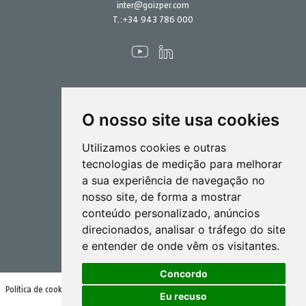
inter@goizper.com
T.:
+34 943 786 000
O nosso site usa cookies
Pulverização
Utilizamos cookies e outras
Biotecnlogia
tecnologias de medição para melhorar
a sua experiência de navegação no
Industrial
nosso site, de forma a mostrar
Goizper S.Coop.
conteúdo personalizado, anúncios
Antigua, 4
direcionados, analisar o tráfego do site
20577 Antzuola (Gipuzkoa)
e entender de onde vêm os visitantes.
Spain
Concordo
Política de cookies
Condições de utilização e política de privacidade
Eu recuso