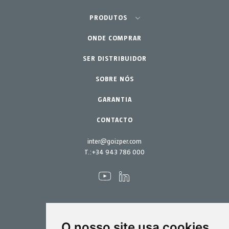
Agricultura - Horta
PRODUTOS
Jardinagem Profissional
ONDE COMPRAR
Equipamentos
SER DISTRIBUIDOR
Lar - Jardim
Acessórios
Peças de reposição
SOBRE NÓS
Kits de manutenção
GARANTIA
CONTACTO
inter@goizper.com
T.:
+34 943 786 000
O nosso site usa cookies