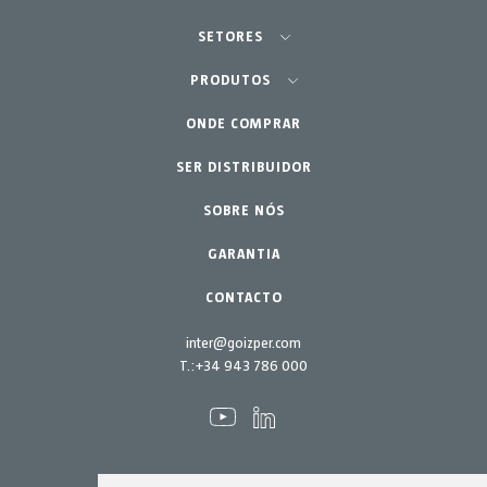
SETORES
Agricultura - Horta
PRODUTOS
Jardinagem Profissional
ONDE COMPRAR
Equipamentos
SER DISTRIBUIDOR
Lar - Jardim
Acessórios
Peças de reposição
SOBRE NÓS
Kits de manutenção
GARANTIA
CONTACTO
inter@goizper.com
T.:
+34 943 786 000