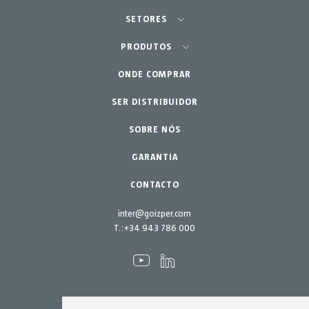
SETORES
Agricultura - Horta
PRODUTOS
Jardinagem Profissional
ONDE COMPRAR
Equipamentos
SER DISTRIBUIDOR
Lar - Jardim
Acessórios
Peças de reposição
SOBRE NÓS
Kits de manutenção
GARANTIA
CONTACTO
inter@goizper.com
T.:
+34 943 786 000