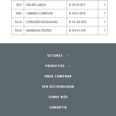
953
ENGATE LANÇA
8.39.41.811
1
996
CÁMARA COMPLETA
8.39.51.814
1
1024
CONJUNTO BOQUILHAS
8.34.46.815
1
1034
ARANDELA FIELTRO
8.49.41.410
1
SETORES
Agricultura - Horta
PRODUTOS
Jardinagem Profissional
ONDE COMPRAR
Equipamentos
SER DISTRIBUIDOR
Lar - Jardim
Acessórios
Peças de reposição
SOBRE NÓS
Kits de manutenção
GARANTIA