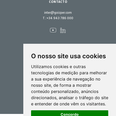
CONTACTO
inter@goizper.com
T.:
+34 943 786 000
O nosso site usa cookies
Pulverização
Utilizamos cookies e outras
Biotecnlogia
tecnologias de medição para melhorar
a sua experiência de navegação no
Industrial
nosso site, de forma a mostrar
Goizper S.Coop.
conteúdo personalizado, anúncios
Antigua, 4
direcionados, analisar o tráfego do site
20577 Antzuola (Gipuzkoa)
e entender de onde vêm os visitantes.
Spain
Concordo