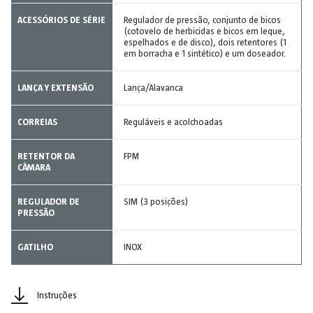
ACESSÓRIOS DE SÉRIE
Regulador de pressão, conjunto de bicos
(cotovelo de herbicidas e bicos em leque,
espelhados e de disco), dois retentores (1
em borracha e 1 sintético) e um doseador.
LANÇA Y EXTENSÃO
Lança/Alavanca
CORREIAS
Reguláveis e acolchoadas
RETENTOR DA
FPM
CÂMARA
REGULADOR DE
SIM (3 posições)
PRESSÃO
GATILHO
INOX
Instruções