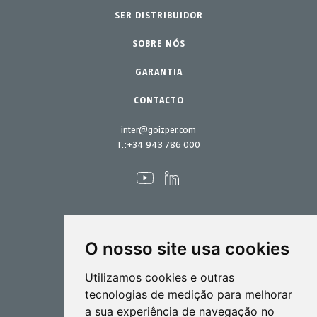
SER DISTRIBUIDOR
Lar - Jardim
Acessórios
Peças de reposição
SOBRE NÓS
Kits de manutenção
GARANTIA
CONTACTO
inter@goizper.com
T.:
+34 943 786 000
O nosso site usa cookies
Pulverização
Utilizamos cookies e outras
Biotecnlogia
tecnologias de medição para melhorar
a sua experiência de navegação no
Industrial