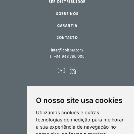
SER DISTRIBUIDOR
Lar - Jardim
Acessórios
Peças de reposição
SOBRE NÓS
Kits de manutenção
GARANTIA
CONTACTO
inter@goizper.com
T.:
+34 943 786 000
O nosso site usa cookies
Pulverização
Utilizamos cookies e outras
Biotecnlogia
tecnologias de medição para melhorar
a sua experiência de navegação no
Industrial