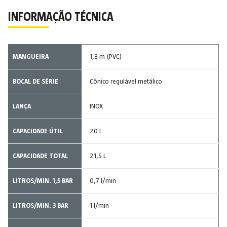
INFORMAÇÃO TÉCNICA
MANGUEIRA
1,3 m (PVC)
BOCAL DE SÉRIE
Cônico regulável metálico
LANÇA
INOX
CAPACIDADE ÚTIL
20 L
CAPACIDADE TOTAL
21,5 L
LITROS/MIN. 1,5 BAR
0,7 l/min
LITROS/MIN. 3 BAR
1 l/min