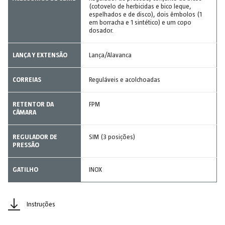
(cotovelo de herbicidas e bico leque,
espelhados e de disco), dois êmbolos (1
em borracha e 1 sintético) e um copo
dosador.
LANÇA Y EXTENSÃO
Lança/Alavanca
CORREIAS
Reguláveis e acolchoadas
RETENTOR DA
FPM
CÂMARA
REGULADOR DE
SIM (3 posições)
PRESSÃO
GATILHO
INOX
Instruções